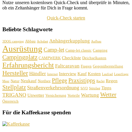
Nutze unseren kostenlosen Quick-Check und überprüfe in Minuten,
ob ein Zeltanhänger für Dich in Frage kommt.
Quick-Check starten
Beliebte Schlagworte
Anhängerkupplung
Abbau
3DOG camping
Achslast
Aufbau
Ausrüstung
Camp-let
Camp-let classic
Camping
Campingplatz
Checkliste
CAMPWERK
Deichselkasten
Erfahrungsbericht
Faltcaravan
Fragen
Gegenüberstellung
Hersteller
Händler
Interview
Kauf
Kosten
Internet
Laufrad
Leserfrage
Pflege
Praxistipps
Neukauf
Regen
Natur
Nordsee
Meer
Raclet
Stellplatz
Straßenverkehrsordnung
Tipps
StVO
Stützlast
Wetter
TRIGANO
Wartung
Unwetter
Versicherung
Vorteile
Österreich
Für die Kaffeekasse spenden