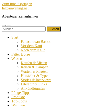
Zum Inhalt springen
faltcaravaning.net
Abenteuer Zeltanhänger
Mobile-
Suchfeld
Suchen
Menü
ein-/ausblenden
nach:
ein-/ausblenden
Start
Faltacaravan Basics
Vor dem Kauf
Nach dem Kauf
Falter-Börse
Wissen
Kaufen & Mieten
Reisen & Campen
Warten & Pflegen
Hersteller & Typen
Stories & Interviews
Literatur & Links
Ankündigungen
Pflege-Tipps
Produkte
Top-Spots
Werbung