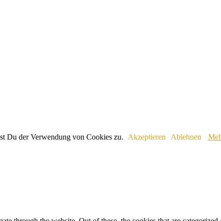
immst Du der Verwendung von Cookies zu.
Akzeptieren
Ablehnen
Meh
e through the website. Out of these, the cookies that are categorized a