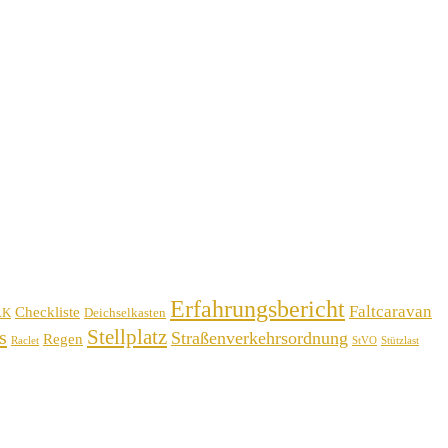
Erfahrungsbericht
Faltcaravan
Checkliste
RK
Deichselkasten
Stellplatz
s
Straßenverkehrsordnung
Regen
Raclet
StVO
Stützlast