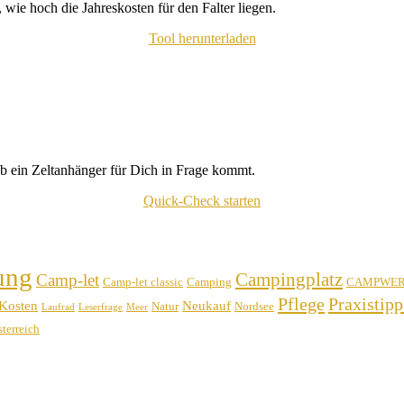
wie hoch die Jahreskosten für den Falter liegen.
Tool herunterladen
b ein Zeltanhänger für Dich in Frage kommt.
Quick-Check starten
ung
Campingplatz
Camp-let
Camp-let classic
Camping
CAMPWE
Pflege
Praxistipp
Kosten
Neukauf
Natur
Nordsee
Laufrad
Leserfrage
Meer
terreich