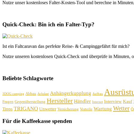
Nutze unser kostenloses Falter-Kosten-Tool und berechne in Minuten, 
Quick-Check: Bin ich ein Falter-Typ?
Ist ein Faltcaravan das perfekte Reise- & Campinggefährt für mich?
Nutze unseren kostenlosen Quick-Check und überprüfe in Minuten, o
Beliebte Schlagworte
Ausrüst
Anhängerkupplung
Abbau
3DOG camping
Achslast
Aufbau
Hersteller
Händler
Interview
Kauf
Fragen
Gegenüberstellung
Internet
Wetter
TRIGANO
Wartung
Tipps
Unwetter
Versicherung
Vorteile
Ös
Für die Kaffeekasse spenden