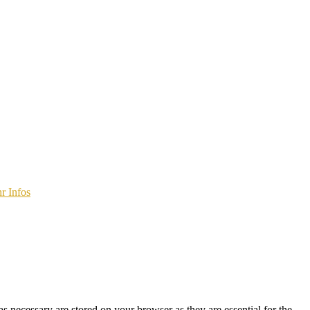
r Infos
s necessary are stored on your browser as they are essential for the