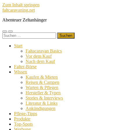
Zum Inhalt springen
faltcaravaning.net
Abenteuer Zeltanhänger
Mobile-
Suchfeld
Suchen
Menü
ein-/ausblenden
nach:
ein-/ausblenden
Start
Faltacaravan Basics
Vor dem Kauf
Nach dem Kauf
Falter-Börse
Wissen
Kaufen & Mieten
Reisen & Campen
Warten & Pflegen
Hersteller & Typen
Stories & Interviews
Literatur & Links
Ankündigungen
Pflege-Tipps
Produkte
Top-Spots
Werbung