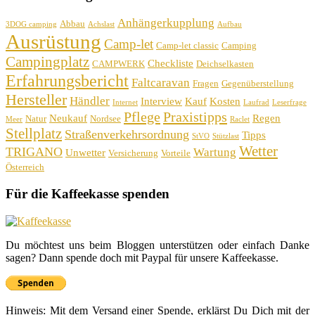
Anhängerkupplung
Abbau
3DOG camping
Achslast
Aufbau
Ausrüstung
Camp-let
Camp-let classic
Camping
Campingplatz
Checkliste
CAMPWERK
Deichselkasten
Erfahrungsbericht
Faltcaravan
Fragen
Gegenüberstellung
Hersteller
Händler
Interview
Kauf
Kosten
Internet
Laufrad
Leserfrage
Pflege
Praxistipps
Neukauf
Regen
Natur
Nordsee
Meer
Raclet
Stellplatz
Straßenverkehrsordnung
Tipps
StVO
Stützlast
Wetter
TRIGANO
Wartung
Unwetter
Versicherung
Vorteile
Österreich
Für die Kaffeekasse spenden
Du möchtest uns beim Bloggen unterstützen oder einfach Danke
sagen? Dann spende doch mit Paypal für unsere Kaffeekasse.
Hinweis: Mit dem Versand einer Spende, erklärst Du Dich mit der