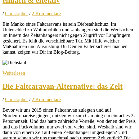
einfach & effektiv
/
Christopher
/
2 Kommentare
Ein Manko eines Faltcaravans ist sein Diebstahlschutz. Im
Unterschied zu Wohnmobilen und -anhängern sind die Wertsachen
im Innern des Zeltanhängers nicht gegen Zugriff vor Langfingern
gesichert. Es fehlt die verschließbare Tür. Mit Hilfe welcher
Maßnahmen und Ausrüstung Du Deinen Falter sicherer machen
kannst, zeigen wir Dir im Blog-Beitrag.
Weiterlesen
Die Faltcaravan-Alternative: das Zelt
/
Christopher
/
2 Kommentare
Bevor wir uns 2015 einen Faltcaravan zulegten und auf
Nordeuropareise gingen, nutzten wir zum Camping ein einfaches 2-
Personenzelt. Und das hatte zahlreiche Vorteile, von denen der Preis
und das Packvolumen nur zwei von vielen sind. Weshalb sind wir
dann von einem Zelt auf einen Zeltanhänger umgestiegen? Und
warum sehnen wir uns manchmal nach unserem Zelt zurück? Die