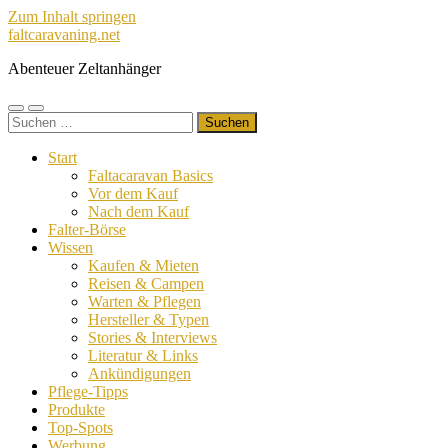
Zum Inhalt springen
faltcaravaning.net
Abenteuer Zeltanhänger
Mobile-
Suchfeld
Suchen
Menü
ein-/ausblenden
nach:
ein-/ausblenden
Start
Faltacaravan Basics
Vor dem Kauf
Nach dem Kauf
Falter-Börse
Wissen
Kaufen & Mieten
Reisen & Campen
Warten & Pflegen
Hersteller & Typen
Stories & Interviews
Literatur & Links
Ankündigungen
Pflege-Tipps
Produkte
Top-Spots
Werbung