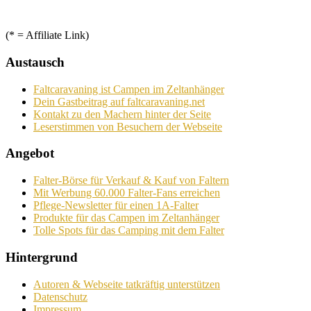
(* = Affiliate Link)
Austausch
Faltcaravaning ist Campen im Zeltanhänger
Dein Gastbeitrag auf faltcaravaning.net
Kontakt zu den Machern hinter der Seite
Leserstimmen von Besuchern der Webseite
Angebot
Falter-Börse für Verkauf & Kauf von Faltern
Mit Werbung 60.000 Falter-Fans erreichen
Pflege-Newsletter für einen 1A-Falter
Produkte für das Campen im Zeltanhänger
Tolle Spots für das Camping mit dem Falter
Hintergrund
Autoren & Webseite tatkräftig unterstützen
Datenschutz
Impressum