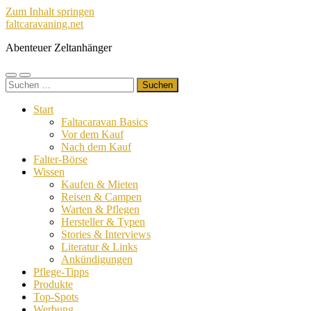
Zum Inhalt springen
faltcaravaning.net
Abenteuer Zeltanhänger
Mobile-
Suchfeld
Suchen
Menü
ein-/ausblenden
nach:
ein-/ausblenden
Start
Faltacaravan Basics
Vor dem Kauf
Nach dem Kauf
Falter-Börse
Wissen
Kaufen & Mieten
Reisen & Campen
Warten & Pflegen
Hersteller & Typen
Stories & Interviews
Literatur & Links
Ankündigungen
Pflege-Tipps
Produkte
Top-Spots
Werbung