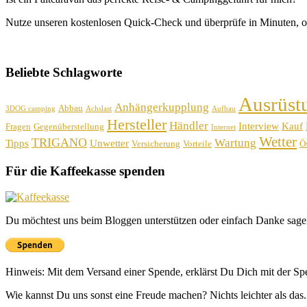
Nutze unseren kostenlosen Quick-Check und überprüfe in Minuten, o
Beliebte Schlagworte
Ausrüst
Anhängerkupplung
Abbau
3DOG camping
Achslast
Aufbau
Hersteller
Händler
Interview
Kauf
Fragen
Gegenüberstellung
Internet
Wetter
TRIGANO
Wartung
Tipps
Unwetter
Versicherung
Vorteile
Ös
Für die Kaffeekasse spenden
Du möchtest uns beim Bloggen unterstützen oder einfach Danke sage
Hinweis: Mit dem Versand einer Spende, erklärst Du Dich mit der S
Wie kannst Du uns sonst eine Freude machen? Nichts leichter als das.