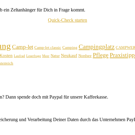
b ein Zeltanhänger für Dich in Frage kommt.
Quick-Check starten
ung
Campingplatz
Camp-let
Camp-let classic
Camping
CAMPWE
Pflege
Praxistipp
Kosten
Neukauf
Natur
Nordsee
Laufrad
Leserfrage
Meer
terreich
n? Dann spende doch mit Paypal für unsere Kaffeekasse.
peicherung und Verarbeitung Deiner Daten durch das Unternehmen PayP