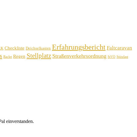
Erfahrungsbericht
Faltcaravan
Checkliste
RK
Deichselkasten
Stellplatz
s
Straßenverkehrsordnung
Regen
Raclet
StVO
Stützlast
al einverstanden.