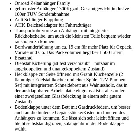
Onroad Zeltanhänger Family
gebremster Anhänger 1300Kgzul. Gesamtgewicht inklusive
100er TÜV Sonderabnahme
Anti Schlinger Kupplung
AHK Deichseladapter für Fahrradträger
Transportrohr vorne am Anhänger mit integrierter
Rückholscheibe, um auch die kleinsten Teile bequem wieder
rausholen zu können.
Bordwanderhöhung um ca. 15 cm für mehr Platz für Gepäck,
Vorräte und Co. Das Packvolumen liegt bei 1.500 Litern
Ersatzrad
Diebstahlsicherung (ist fest verschraubt – nutzbar im
angekoppelten und unangekoppeltem Zustand)
Heckklappe zur Seite öffnend mit Granit-Küchenzeile (2
flammiger Edelstahlkocher und einer Spüle [12V Pumpen
Set] mit integriertem Schneidebrett aus Walnussholz, das in
der ausklappbaren Arbeitsplatte eingefasst ist – alles unter
einer zweigeteilten Glasabdeckung in einem sehr gutem
Zustand)
Bodenklappe unter dem Bett mit Gasdruckfedern, um besser
auch an die hinterste Gepäckstücke/Kisten im Inneren des
Anhängers zu kommen. Sie lässt sich sehr leicht öffnen und
bleibt selbstständig oben, solange ihr in der Bodenklappe
wühlt.