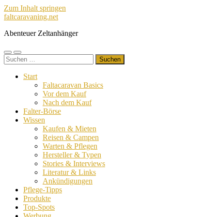
Zum Inhalt springen
faltcaravaning.net
Abenteuer Zeltanhänger
Mobile-
Suchfeld
Suchen
Menü
ein-/ausblenden
nach:
ein-/ausblenden
Start
Faltacaravan Basics
Vor dem Kauf
Nach dem Kauf
Falter-Börse
Wissen
Kaufen & Mieten
Reisen & Campen
Warten & Pflegen
Hersteller & Typen
Stories & Interviews
Literatur & Links
Ankündigungen
Pflege-Tipps
Produkte
Top-Spots
Werbung