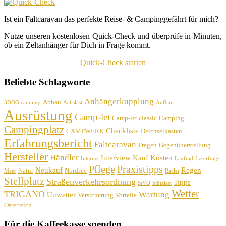
Ist ein Faltcaravan das perfekte Reise- & Campinggefährt für mich?
Nutze unseren kostenlosen Quick-Check und überprüfe in Minuten,
ob ein Zeltanhänger für Dich in Frage kommt.
Quick-Check starten
Beliebte Schlagworte
Anhängerkupplung
Abbau
3DOG camping
Achslast
Aufbau
Ausrüstung
Camp-let
Camp-let classic
Camping
Campingplatz
Checkliste
CAMPWERK
Deichselkasten
Erfahrungsbericht
Faltcaravan
Fragen
Gegenüberstellung
Hersteller
Händler
Interview
Kauf
Kosten
Internet
Laufrad
Leserfrage
Pflege
Praxistipps
Neukauf
Regen
Natur
Nordsee
Meer
Raclet
Stellplatz
Straßenverkehrsordnung
Tipps
StVO
Stützlast
Wetter
TRIGANO
Wartung
Unwetter
Versicherung
Vorteile
Österreich
Für die Kaffeekasse spenden