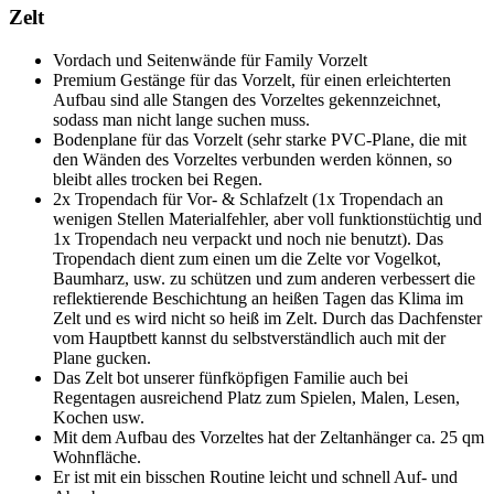
Zelt
Vordach und Seitenwände für Family Vorzelt
Premium Gestänge für das Vorzelt, für einen erleichterten
Aufbau sind alle Stangen des Vorzeltes gekennzeichnet,
sodass man nicht lange suchen muss.
Bodenplane für das Vorzelt (sehr starke PVC-Plane, die mit
den Wänden des Vorzeltes verbunden werden können, so
bleibt alles trocken bei Regen.
2x Tropendach für Vor- & Schlafzelt (1x Tropendach an
wenigen Stellen Materialfehler, aber voll funktionstüchtig und
1x Tropendach neu verpackt und noch nie benutzt). Das
Tropendach dient zum einen um die Zelte vor Vogelkot,
Baumharz, usw. zu schützen und zum anderen verbessert die
reflektierende Beschichtung an heißen Tagen das Klima im
Zelt und es wird nicht so heiß im Zelt. Durch das Dachfenster
vom Hauptbett kannst du selbstverständlich auch mit der
Plane gucken.
Das Zelt bot unserer fünfköpfigen Familie auch bei
Regentagen ausreichend Platz zum Spielen, Malen, Lesen,
Kochen usw.
Mit dem Aufbau des Vorzeltes hat der Zeltanhänger ca. 25 qm
Wohnfläche.
Er ist mit ein bisschen Routine leicht und schnell Auf- und