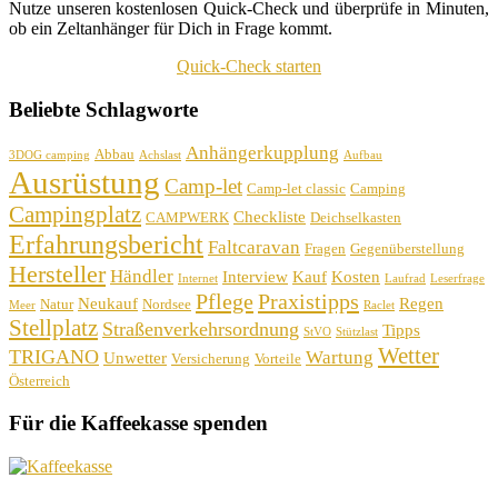
Nutze unseren kostenlosen Quick-Check und überprüfe in Minuten,
ob ein Zeltanhänger für Dich in Frage kommt.
Quick-Check starten
Beliebte Schlagworte
Anhängerkupplung
Abbau
3DOG camping
Achslast
Aufbau
Ausrüstung
Camp-let
Camp-let classic
Camping
Campingplatz
Checkliste
CAMPWERK
Deichselkasten
Erfahrungsbericht
Faltcaravan
Fragen
Gegenüberstellung
Hersteller
Händler
Interview
Kauf
Kosten
Internet
Laufrad
Leserfrage
Pflege
Praxistipps
Neukauf
Regen
Natur
Nordsee
Meer
Raclet
Stellplatz
Straßenverkehrsordnung
Tipps
StVO
Stützlast
Wetter
TRIGANO
Wartung
Unwetter
Versicherung
Vorteile
Österreich
Für die Kaffeekasse spenden