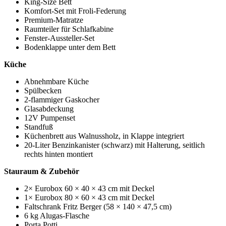
King-Size Bett
Komfort-Set mit Froli-Federung
Premium-Matratze
Raumteiler für Schlafkabine
Fenster-Aussteller-Set
Bodenklappe unter dem Bett
Küche
Abnehmbare Küche
Spülbecken
2-flammiger Gaskocher
Glasabdeckung
12V Pumpenset
Standfuß
Küchenbrett aus Walnussholz, in Klappe integriert
20-Liter Benzinkanister (schwarz) mit Halterung, seitlich
rechts hinten montiert
Stauraum & Zubehör
2× Eurobox 60 × 40 × 43 cm mit Deckel
1× Eurobox 80 × 60 × 43 cm mit Deckel
Faltschrank Fritz Berger (58 × 140 × 47,5 cm)
6 kg Alugas-Flasche
Porta Potti