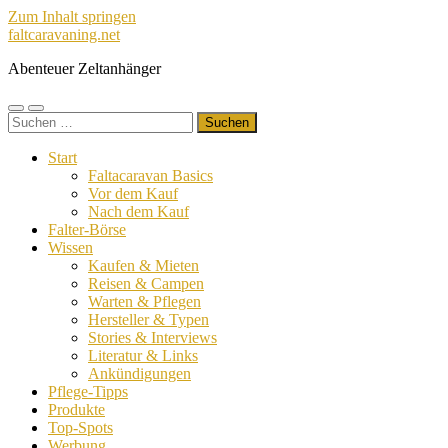
Zum Inhalt springen
faltcaravaning.net
Abenteuer Zeltanhänger
Mobile-
Suchfeld
Suchen
Menü
ein-/ausblenden
nach:
ein-/ausblenden
Start
Faltacaravan Basics
Vor dem Kauf
Nach dem Kauf
Falter-Börse
Wissen
Kaufen & Mieten
Reisen & Campen
Warten & Pflegen
Hersteller & Typen
Stories & Interviews
Literatur & Links
Ankündigungen
Pflege-Tipps
Produkte
Top-Spots
Werbung