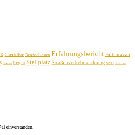
Erfahrungsbericht
Faltcaravan
Checkliste
RK
Deichselkasten
Stellplatz
s
Straßenverkehrsordnung
Regen
Raclet
StVO
Stützlast
al einverstanden.