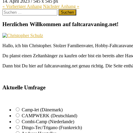
14. April 2023
/
545
x
545 px
« Vorheriger
Anhang
Nächster
Anhang
»
Suchen
nach:
Herzlichen Willkommen auf faltcaravaning.net!
Hallo, ich bin Christopher. Stolzer Familienvater, Hobby-Faltcaravane
Du planst einen Zeltanhänger zu kaufen oder bist ein bereits alter Ha
Dann bist Du hier auf faltcaravaning.net genau richtig. Die Seite ent
Aktuelle Umfrage
Camp-let (Dänemark)
CAMPWERK (Deutschland)
Combi-Camp (Niederlande)
Dingo-Tec/Trigano (Frankreich)