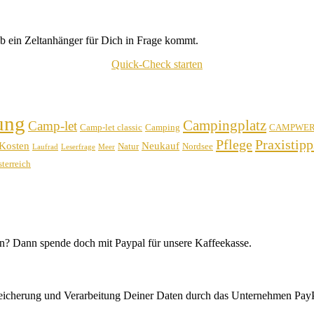
b ein Zeltanhänger für Dich in Frage kommt.
Quick-Check starten
ung
Campingplatz
Camp-let
Camp-let classic
Camping
CAMPWE
Pflege
Praxistipp
Kosten
Neukauf
Natur
Nordsee
Laufrad
Leserfrage
Meer
terreich
n? Dann spende doch mit Paypal für unsere Kaffeekasse.
peicherung und Verarbeitung Deiner Daten durch das Unternehmen PayP