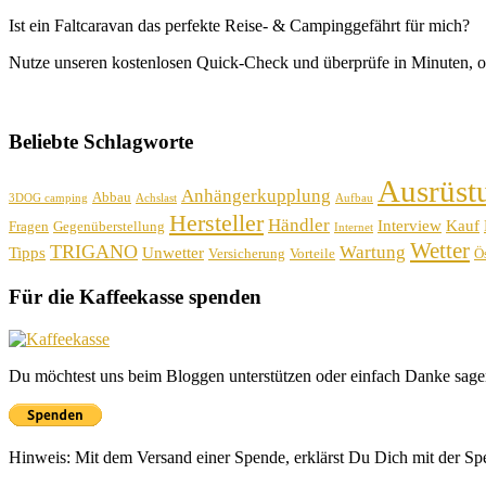
Ist ein Faltcaravan das perfekte Reise- & Campinggefährt für mich?
Nutze unseren kostenlosen Quick-Check und überprüfe in Minuten, o
Beliebte Schlagworte
Ausrüst
Anhängerkupplung
Abbau
3DOG camping
Achslast
Aufbau
Hersteller
Händler
Interview
Kauf
Fragen
Gegenüberstellung
Internet
Wetter
TRIGANO
Wartung
Tipps
Unwetter
Versicherung
Vorteile
Ös
Für die Kaffeekasse spenden
Du möchtest uns beim Bloggen unterstützen oder einfach Danke sage
Hinweis: Mit dem Versand einer Spende, erklärst Du Dich mit der S