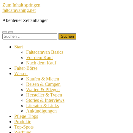
Zum Inhalt springen
faltcaravaning.net
Abenteuer Zeltanhänger
Mobile-
Suchfeld
Suchen
Menü
ein-/ausblenden
nach:
ein-/ausblenden
Start
Faltacaravan Basics
Vor dem Kauf
Nach dem Kauf
Falter-Börse
Wissen
Kaufen & Mieten
Reisen & Campen
Warten & Pflegen
Hersteller & Typen
Stories & Interviews
Literatur & Links
Ankündigungen
Pflege-Tipps
Produkte
Top-Spots
Werbung