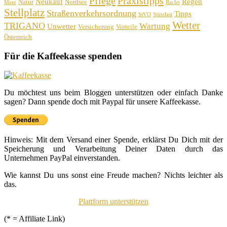
Pflege
Praxistipps
Neukauf
Regen
Natur
Nordsee
Meer
Raclet
Stellplatz
Straßenverkehrsordnung
Tipps
StVO
Stützlast
Wetter
TRIGANO
Wartung
Unwetter
Versicherung
Vorteile
Österreich
Für die Kaffeekasse spenden
Du möchtest uns beim Bloggen unterstützen oder einfach Danke
sagen? Dann spende doch mit Paypal für unsere Kaffeekasse.
Hinweis: Mit dem Versand einer Spende, erklärst Du Dich mit der
Speicherung und Verarbeitung Deiner Daten durch das
Unternehmen PayPal einverstanden.
Wie kannst Du uns sonst eine Freude machen? Nichts leichter als
das.
Plattform unterstützen
(* = Affiliate Link)