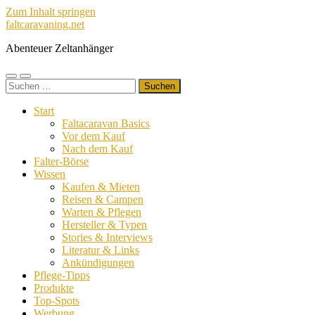
Zum Inhalt springen
faltcaravaning.net
Abenteuer Zeltanhänger
Mobile-
Suchfeld
Suchen
Menü
ein-/ausblenden
nach:
ein-/ausblenden
Start
Faltacaravan Basics
Vor dem Kauf
Nach dem Kauf
Falter-Börse
Wissen
Kaufen & Mieten
Reisen & Campen
Warten & Pflegen
Hersteller & Typen
Stories & Interviews
Literatur & Links
Ankündigungen
Pflege-Tipps
Produkte
Top-Spots
Werbung