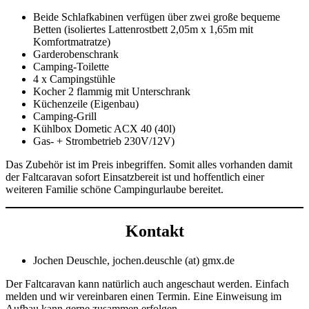
Beide Schlafkabinen verfügen über zwei große bequeme
Betten (isoliertes Lattenrostbett 2,05m x 1,65m mit
Komfortmatratze)
Garderobenschrank
Camping-Toilette
4 x Campingstühle
Kocher 2 flammig mit Unterschrank
Küchenzeile (Eigenbau)
Camping-Grill
Kühlbox Dometic ACX 40 (40l)
Gas- + Strombetrieb 230V/12V)
Das Zubehör ist im Preis inbegriffen. Somit alles vorhanden damit
der Faltcaravan sofort Einsatzbereit ist und hoffentlich einer
weiteren Familie schöne Campingurlaube bereitet.
Kontakt
Jochen Deuschle, jochen.deuschle (at) gmx.de
Der Faltcaravan kann natürlich auch angeschaut werden. Einfach
melden und wir vereinbaren einen Termin. Eine Einweisung im
Aufbau kann gerne zusammen erfolgen.