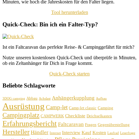
Minuten, wie hoch die Jahreskosten für den Falter liegen.
Tool herunterladen
Quick-Check: Bin ich ein Falter-Typ?
Ist ein Faltcaravan das perfekte Reise- & Campinggefährt für mich?
Nutze unseren kostenlosen Quick-Check und überprüfe in Minuten,
ob ein Zeltanhänger für Dich in Frage kommt.
Quick-Check starten
Beliebte Schlagworte
Anhängerkupplung
Abbau
3DOG camping
Achslast
Aufbau
Ausrüstung
Camp-let
Camp-let classic
Camping
Campingplatz
Checkliste
CAMPWERK
Deichselkasten
Erfahrungsbericht
Faltcaravan
Fragen
Gegenüberstellung
Hersteller
Händler
Interview
Kauf
Kosten
Internet
Laufrad
Leserfrage