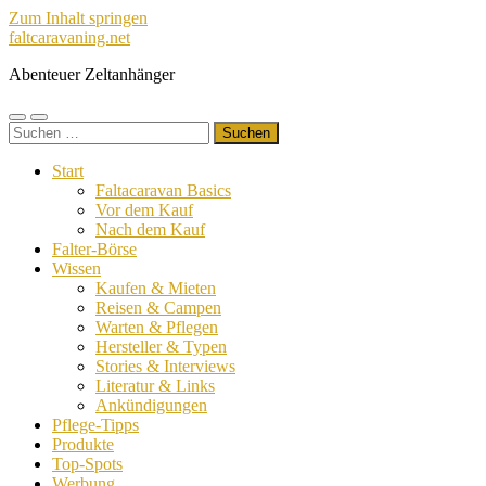
Zum Inhalt springen
faltcaravaning.net
Abenteuer Zeltanhänger
Mobile-
Suchfeld
Suchen
Menü
ein-/ausblenden
nach:
ein-/ausblenden
Start
Faltacaravan Basics
Vor dem Kauf
Nach dem Kauf
Falter-Börse
Wissen
Kaufen & Mieten
Reisen & Campen
Warten & Pflegen
Hersteller & Typen
Stories & Interviews
Literatur & Links
Ankündigungen
Pflege-Tipps
Produkte
Top-Spots
Werbung