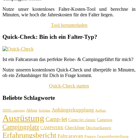
Nutze unser kostenloses Falter-Kosten-Tool und berechne in
Minuten, wie hoch die Jahreskosten für den Falter liegen.
Tool herunterladen
Quick-Check: Bin ich ein Falter-Typ?
Ist ein Faltcaravan das perfekte Reise- & Campinggefährt für mich?
Nutze unseren kostenlosen Quick-Check und überprüfe in Minuten,
ob ein Zeltanhänger für Dich in Frage kommt.
Quick-Check starten
Beliebte Schlagworte
Anhängerkupplung
Abbau
3DOG camping
Achslast
Aufbau
Ausrüstung
Camp-let
Camp-let classic
Camping
Campingplatz
Checkliste
CAMPWERK
Deichselkasten
Erfahrungsbericht
Faltcaravan
Fragen
Gegenüberstellung