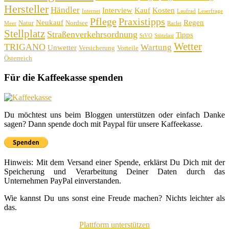
Hersteller
Händler
Interview
Kauf
Kosten
Internet
Laufrad
Leserfrage
Pflege
Praxistipps
Neukauf
Regen
Natur
Nordsee
Meer
Raclet
Stellplatz
Straßenverkehrsordnung
Tipps
StVO
Stützlast
Wetter
TRIGANO
Wartung
Unwetter
Versicherung
Vorteile
Österreich
Für die Kaffeekasse spenden
Du möchtest uns beim Bloggen unterstützen oder einfach Danke
sagen? Dann spende doch mit Paypal für unsere Kaffeekasse.
Hinweis: Mit dem Versand einer Spende, erklärst Du Dich mit der
Speicherung und Verarbeitung Deiner Daten durch das
Unternehmen PayPal einverstanden.
Wie kannst Du uns sonst eine Freude machen? Nichts leichter als
das.
Plattform unterstützen