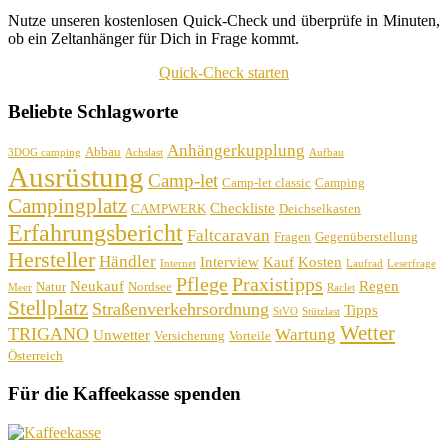
Nutze unseren kostenlosen Quick-Check und überprüfe in Minuten,
ob ein Zeltanhänger für Dich in Frage kommt.
Quick-Check starten
Beliebte Schlagworte
Anhängerkupplung
Abbau
3DOG camping
Achslast
Aufbau
Ausrüstung
Camp-let
Camp-let classic
Camping
Campingplatz
Checkliste
CAMPWERK
Deichselkasten
Erfahrungsbericht
Faltcaravan
Fragen
Gegenüberstellung
Hersteller
Händler
Interview
Kauf
Kosten
Internet
Laufrad
Leserfrage
Pflege
Praxistipps
Neukauf
Regen
Natur
Nordsee
Meer
Raclet
Stellplatz
Straßenverkehrsordnung
Tipps
StVO
Stützlast
Wetter
TRIGANO
Wartung
Unwetter
Versicherung
Vorteile
Österreich
Für die Kaffeekasse spenden