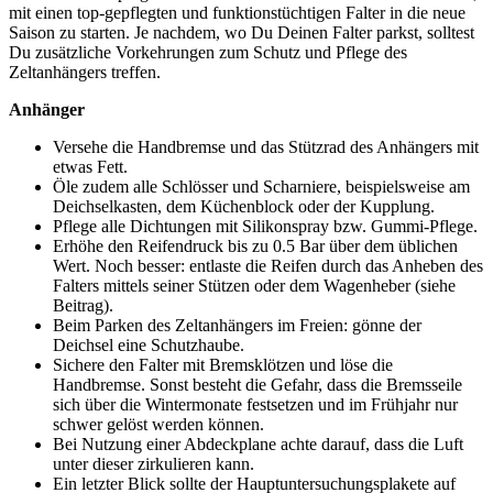
mit einen top-gepflegten und funktionstüchtigen Falter in die neue
Saison zu starten. Je nachdem, wo Du Deinen Falter parkst, solltest
Du zusätzliche Vorkehrungen zum Schutz und Pflege des
Zeltanhängers treffen.
Anhänger
Versehe die Handbremse und das Stützrad des Anhängers mit
etwas Fett.
Öle zudem alle Schlösser und Scharniere, beispielsweise am
Deichselkasten, dem Küchenblock oder der Kupplung.
Pflege alle Dichtungen mit Silikonspray bzw. Gummi-Pflege.
Erhöhe den Reifendruck bis zu 0.5 Bar über dem üblichen
Wert. Noch besser: entlaste die Reifen durch das Anheben des
Falters mittels seiner Stützen oder dem Wagenheber (siehe
Beitrag).
Beim Parken des Zeltanhängers im Freien: gönne der
Deichsel eine Schutzhaube.
Sichere den Falter mit Bremsklötzen und löse die
Handbremse. Sonst besteht die Gefahr, dass die Bremsseile
sich über die Wintermonate festsetzen und im Frühjahr nur
schwer gelöst werden können.
Bei Nutzung einer Abdeckplane achte darauf, dass die Luft
unter dieser zirkulieren kann.
Ein letzter Blick sollte der Hauptuntersuchungsplakete auf