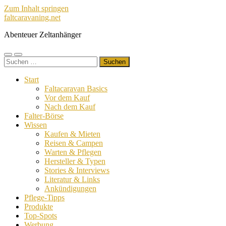
Zum Inhalt springen
faltcaravaning.net
Abenteuer Zeltanhänger
Mobile-
Suchfeld
Suchen
Menü
ein-/ausblenden
nach:
ein-/ausblenden
Start
Faltacaravan Basics
Vor dem Kauf
Nach dem Kauf
Falter-Börse
Wissen
Kaufen & Mieten
Reisen & Campen
Warten & Pflegen
Hersteller & Typen
Stories & Interviews
Literatur & Links
Ankündigungen
Pflege-Tipps
Produkte
Top-Spots
Werbung