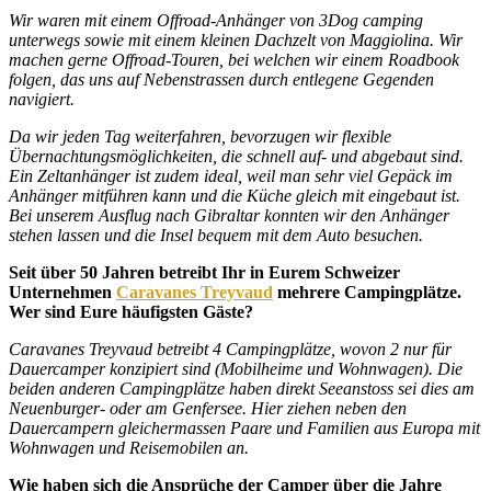
Wir waren mit einem Offroad-Anhänger von 3Dog camping
unterwegs sowie mit einem kleinen Dachzelt von Maggiolina. Wir
machen gerne Offroad-Touren, bei welchen wir einem Roadbook
folgen, das uns auf Nebenstrassen durch entlegene Gegenden
navigiert.
Da wir jeden Tag weiterfahren, bevorzugen wir flexible
Übernachtungsmöglichkeiten, die schnell auf- und abgebaut sind.
Ein Zeltanhänger ist zudem ideal, weil man sehr viel Gepäck im
Anhänger mitführen kann und die Küche gleich mit eingebaut ist.
Bei unserem Ausflug nach Gibraltar konnten wir den Anhänger
stehen lassen und die Insel bequem mit dem Auto besuchen.
Seit über 50 Jahren betreibt Ihr in Eurem Schweizer
Unternehmen
Caravanes Treyvaud
mehrere Campingplätze.
Wer sind Eure häufigsten Gäste?
Caravanes Treyvaud betreibt 4 Campingplätze, wovon 2 nur für
Dauercamper konzipiert sind (Mobilheime und Wohnwagen). Die
beiden anderen Campingplätze haben direkt Seeanstoss sei dies am
Neuenburger- oder am Genfersee. Hier ziehen neben den
Dauercampern gleichermassen Paare und Familien aus Europa mit
Wohnwagen und Reisemobilen an.
Wie haben sich die Ansprüche der Camper über die Jahre