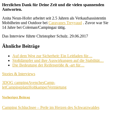
Herzlichen Dank für Deine Zeit und die vielen spannenden
Antworten.
Anita Neun-Hofer arbeitet seit 2.5 Jahren als Verkaufsassistentin
Mobilheim und Outdoor bei
Caravanes Treyvaud
. Zuvor war Sie
14 Jahre bei Coleman/Campingaz tätig.
Das Interview führte Christopher Schulz. 29.06.2017
Ähnliche Beiträge
Auf dem Weg zur Sicherheit: Ein Leitfaden für…
Stoßdämpfer und ihre Auswirkungen auf die Stabilität…
Die Bedeutung der Reifengröße & -art für…
Stories & Interviews
3DOG camping
Avenches
Camp-
let
Campingplatz
Holtkamper
Vermietung
Vorheriger Beitrag
Camping Schluchsee – Perle im Herzen des Schwarzwaldes