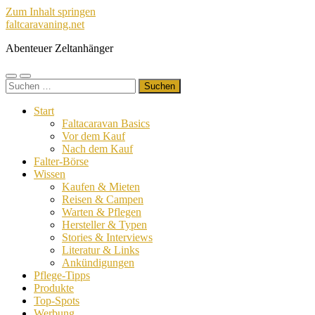
Zum Inhalt springen
faltcaravaning.net
Abenteuer Zeltanhänger
Mobile-
Suchfeld
Suchen
Menü
ein-/ausblenden
nach:
ein-/ausblenden
Start
Faltacaravan Basics
Vor dem Kauf
Nach dem Kauf
Falter-Börse
Wissen
Kaufen & Mieten
Reisen & Campen
Warten & Pflegen
Hersteller & Typen
Stories & Interviews
Literatur & Links
Ankündigungen
Pflege-Tipps
Produkte
Top-Spots
Werbung