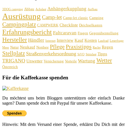
Anhängerkupplung
Abbau
3DOG camping
Achslast
Aufbau
Ausrüstung
Camp-let
Camp-let classic
Camping
Campingplatz
Checkliste
CAMPWERK
Deichselkasten
Erfahrungsbericht
Faltcaravan
Fragen
Gegenüberstellung
Hersteller
Händler
Interview
Kauf
Kosten
Internet
Laufrad
Leserfrage
Pflege
Praxistipps
Neukauf
Regen
Natur
Nordsee
Meer
Raclet
Stellplatz
Straßenverkehrsordnung
Tipps
StVO
Stützlast
Wetter
TRIGANO
Wartung
Unwetter
Versicherung
Vorteile
Österreich
Für die Kaffeekasse spenden
Du möchtest uns beim Bloggen unterstützen oder einfach Danke
sagen? Dann spende doch mit Paypal für unsere Kaffeekasse.
Hinweis: Mit dem Versand einer Spende, erklärst Du Dich mit der