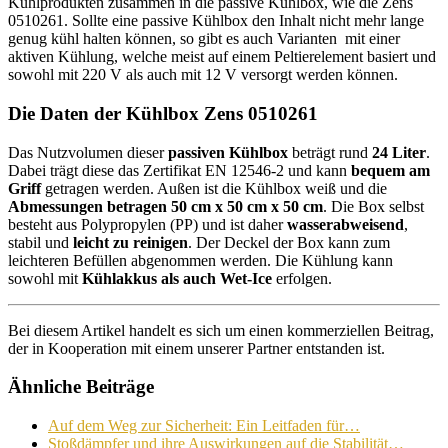
Kühlprodukten zusammen in die passive Kühlbox, wie die Zens
0510261. Sollte eine passive Kühlbox den Inhalt nicht mehr lange
genug kühl halten können, so gibt es auch Varianten mit einer
aktiven Kühlung, welche meist auf einem Peltierelement basiert und
sowohl mit 220 V als auch mit 12 V versorgt werden können.
Die Daten der Kühlbox Zens 0510261
Das Nutzvolumen dieser
passiven Kühlbox
beträgt rund
24 Liter
.
Dabei trägt diese das Zertifikat EN 12546-2 und kann
bequem am
Griff
getragen werden. Außen ist die Kühlbox weiß und die
Abmessungen betragen 50 cm x 50 cm x 50 cm
. Die Box selbst
besteht aus Polypropylen (PP) und ist daher
wasserabweisend
,
stabil und
leicht zu reinigen
. Der Deckel der Box kann zum
leichteren Befüllen abgenommen werden. Die Kühlung kann
sowohl mit
Kühlakkus als auch Wet-Ice
erfolgen.
Bei diesem Artikel handelt es sich um einen kommerziellen Beitrag,
der in Kooperation mit einem unserer Partner entstanden ist.
Ähnliche Beiträge
Auf dem Weg zur Sicherheit: Ein Leitfaden für…
Stoßdämpfer und ihre Auswirkungen auf die Stabilität…