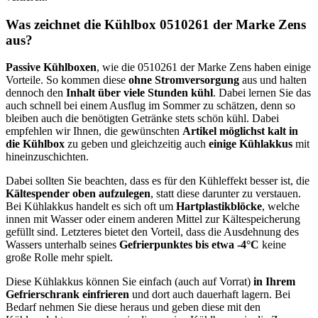
Was zeichnet die Kühlbox 0510261 der Marke Zens
aus?
Passive Kühlboxen
, wie die 0510261 der Marke Zens haben einige
Vorteile. So kommen diese
ohne Stromversorgung
aus und halten
dennoch den
Inhalt über viele Stunden kühl
. Dabei lernen Sie das
auch schnell bei einem Ausflug im Sommer zu schätzen, denn so
bleiben auch die benötigten Getränke stets schön kühl. Dabei
empfehlen wir Ihnen, die gewünschten
Artikel möglichst kalt in
die Kühlbox
zu geben und gleichzeitig auch
einige Kühlakkus
mit
hineinzuschichten.
Dabei sollten Sie beachten, dass es für den Kühleffekt besser ist, die
Kältespender oben aufzulegen
, statt diese darunter zu verstauen.
Bei Kühlakkus handelt es sich oft um
Hartplastikblöcke
, welche
innen mit Wasser oder einem anderen Mittel zur Kältespeicherung
gefüllt sind. Letzteres bietet den Vorteil, dass die Ausdehnung des
Wassers unterhalb seines
Gefrierpunktes bis etwa -4°C
keine
große Rolle mehr spielt.
Diese Kühlakkus können Sie einfach (auch auf Vorrat)
in Ihrem
Gefrierschrank einfrieren
und dort auch dauerhaft lagern. Bei
Bedarf nehmen Sie diese heraus und geben diese mit den