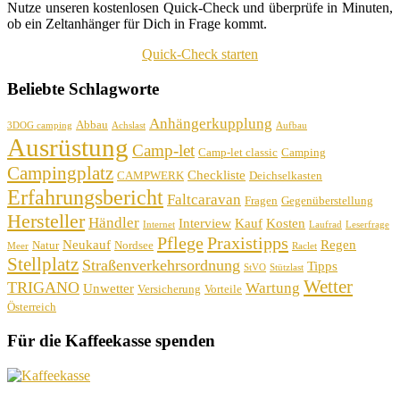
Nutze unseren kostenlosen Quick-Check und überprüfe in Minuten,
ob ein Zeltanhänger für Dich in Frage kommt.
Quick-Check starten
Beliebte Schlagworte
Anhängerkupplung
Abbau
3DOG camping
Achslast
Aufbau
Ausrüstung
Camp-let
Camp-let classic
Camping
Campingplatz
Checkliste
CAMPWERK
Deichselkasten
Erfahrungsbericht
Faltcaravan
Fragen
Gegenüberstellung
Hersteller
Händler
Interview
Kauf
Kosten
Internet
Laufrad
Leserfrage
Pflege
Praxistipps
Neukauf
Regen
Natur
Nordsee
Meer
Raclet
Stellplatz
Straßenverkehrsordnung
Tipps
StVO
Stützlast
Wetter
TRIGANO
Wartung
Unwetter
Versicherung
Vorteile
Österreich
Für die Kaffeekasse spenden