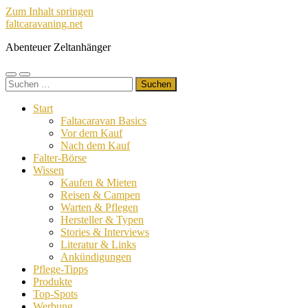
Zum Inhalt springen
faltcaravaning.net
Abenteuer Zeltanhänger
Mobile-
Suchfeld
Suchen
Menü
ein-/ausblenden
nach:
ein-/ausblenden
Start
Faltacaravan Basics
Vor dem Kauf
Nach dem Kauf
Falter-Börse
Wissen
Kaufen & Mieten
Reisen & Campen
Warten & Pflegen
Hersteller & Typen
Stories & Interviews
Literatur & Links
Ankündigungen
Pflege-Tipps
Produkte
Top-Spots
Werbung