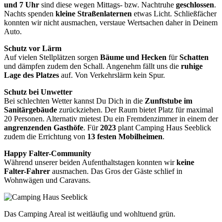
und 7 Uhr
sind diese wegen Mittags- bzw. Nachtruhe
geschlossen
.
Nachts spenden
kleine Straßenlaternen
etwas Licht. Schließfächer
konnten wir nicht ausmachen, verstaue Wertsachen daher in Deinem
Auto.
Schutz vor Lärm
Auf vielen Stellplätzen sorgen
Bäume und Hecken
für
Schatten
und dämpfen zudem den Schall. Angenehm fällt uns die
ruhige
Lage des Platzes
auf. Von Verkehrslärm kein Spur.
Schutz bei Unwetter
Bei schlechten Wetter kannst Du Dich in die
Zunftstube im
Sanitärgebäude
zurückziehen. Der Raum bietet Platz für maximal
20 Personen. Alternativ mietest Du ein Fremdenzimmer in einem der
angrenzenden Gasthöfe
. Für
2023
plant Camping Haus Seeblick
zudem die Errichtung von
13 festen Mobilheimen
.
Happy Falter-Community
Während unserer beiden Aufenthaltstagen konnten wir
keine
Falter-Fahrer
ausmachen. Das Gros der Gäste schlief in
Wohnwägen und Caravans.
Das Camping Areal ist weitläufig und wohltuend grün.