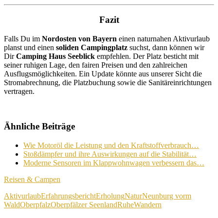
Fazit
Falls Du im
Nordosten von Bayern
einen naturnahen Aktivurlaub
planst und einen
soliden Campingplatz
suchst, dann können wir
Dir
Camping Haus Seeblick
empfehlen. Der Platz besticht mit
seiner ruhigen Lage, den fairen Preisen und den zahlreichen
Ausflugsmöglichkeiten. Ein Update könnte aus unserer Sicht die
Stromabrechnung, die Platzbuchung sowie die Sanitäreinrichtungen
vertragen.
Ähnliche Beiträge
Wie Motoröl die Leistung und den Kraftstoffverbrauch…
Stoßdämpfer und ihre Auswirkungen auf die Stabilität…
Moderne Sensoren im Klappwohnwagen verbessern das…
Reisen & Campen
Aktivurlaub
Erfahrungsbericht
Erholung
Natur
Neunburg vorm
Wald
Oberpfalz
Oberpfälzer Seenland
Ruhe
Wandern