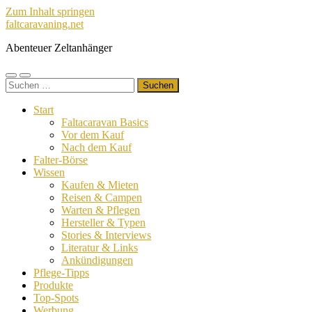
Zum Inhalt springen
faltcaravaning.net
Abenteuer Zeltanhänger
Mobile-
Suchfeld
Suchen
Menü
ein-/ausblenden
nach:
ein-/ausblenden
Start
Faltacaravan Basics
Vor dem Kauf
Nach dem Kauf
Falter-Börse
Wissen
Kaufen & Mieten
Reisen & Campen
Warten & Pflegen
Hersteller & Typen
Stories & Interviews
Literatur & Links
Ankündigungen
Pflege-Tipps
Produkte
Top-Spots
Werbung