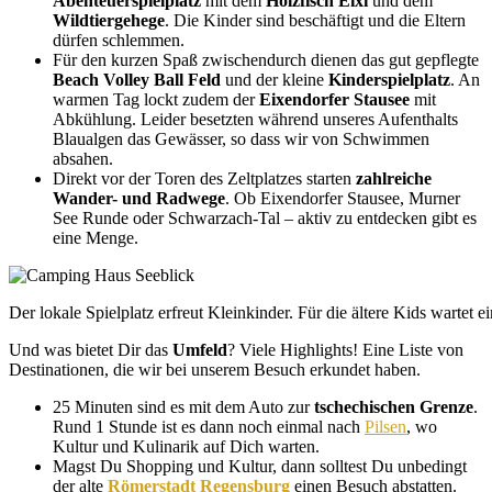
Abenteuerspielplatz
mit dem
Holzfisch Eixi
und dem
Wildtiergehege
. Die Kinder sind beschäftigt und die Eltern
dürfen schlemmen.
Für den kurzen Spaß zwischendurch dienen das gut gepflegte
Beach Volley Ball Feld
und der kleine
Kinderspielplatz
. An
warmen Tag lockt zudem der
Eixendorfer Stausee
mit
Abkühlung. Leider besetzten während unseres Aufenthalts
Blaualgen das Gewässer, so dass wir von Schwimmen
absahen.
Direkt vor der Toren des Zeltplatzes starten
zahlreiche
Wander- und Radwege
. Ob Eixendorfer Stausee, Murner
See Runde oder Schwarzach-Tal – aktiv zu entdecken gibt es
eine Menge.
Der lokale Spielplatz erfreut Kleinkinder. Für die ältere Kids wartet 
Und was bietet Dir das
Umfeld
? Viele Highlights! Eine Liste von
Destinationen, die wir bei unserem Besuch erkundet haben.
25 Minuten sind es mit dem Auto zur
tschechischen Grenze
.
Rund 1 Stunde ist es dann noch einmal nach
Pilsen
, wo
Kultur und Kulinarik auf Dich warten.
Magst Du Shopping und Kultur, dann solltest Du unbedingt
der alte
Römerstadt Regensburg
einen Besuch abstatten.