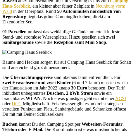
Bayern
auszukundschaften. Im Juli verschlug es uns zum
Camping
Haus Seeblick
, ein kleiner aber feiner Zeltplatz in
Neunburg vorm
Wald
in der Oberpfalz. Rund
50 Autominuten nordöstlich von
Regensburg
liegt das grüne Campingfleckchen, direkt am
Eixendorfer See.
91 Parzellen
umfasst das weitläufige Gelände, unterteilt in feste
Stand- und stromlose Wiesenplätze. Hinzu gesellen sich
zwei
Sanitärgebäude
sowie die
Rezeption samt Mini-Shop
.
Bäume und Hecken sorgen für auf Camping Haus Seeblick für Schatte
sind ausreichend groß dimensioniert.
Die
Übernachtungspreise
sind überaus familienfreundlich. Für
zwei Erwachsene und zwei Kinder
(6 und 7 Jahre) mussten wir in
der Hauptsaison im Jahr 2022 knapp
30 Euro
berappen. Der Tarif
inkludiert unbegrenztes
Duschen, 2 kWh Strom
sowie ein
brauchbares
WLAN
. Noch etwas günstiger geht es mit einer
ACSI
oder
DCC
Mitgliedschaft. Frischwasser gibt es an drei strategisch
verteilten Punkten am Platz, Sanitärgebäude und Schranken öffnest
Du mit mit Deiner Schlüsselkarte.
Buchen
kannst Du den Camping Spot per
Webseiten-Formular
,
Telefon oder E-Mail
. Die Koordination ist etwas umständlicher als