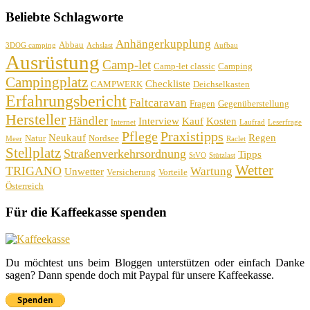
Beliebte Schlagworte
Anhängerkupplung
Abbau
3DOG camping
Achslast
Aufbau
Ausrüstung
Camp-let
Camp-let classic
Camping
Campingplatz
Checkliste
CAMPWERK
Deichselkasten
Erfahrungsbericht
Faltcaravan
Fragen
Gegenüberstellung
Hersteller
Händler
Interview
Kauf
Kosten
Internet
Laufrad
Leserfrage
Pflege
Praxistipps
Neukauf
Regen
Natur
Nordsee
Meer
Raclet
Stellplatz
Straßenverkehrsordnung
Tipps
StVO
Stützlast
Wetter
TRIGANO
Wartung
Unwetter
Versicherung
Vorteile
Österreich
Für die Kaffeekasse spenden
Du möchtest uns beim Bloggen unterstützen oder einfach Danke
sagen? Dann spende doch mit Paypal für unsere Kaffeekasse.