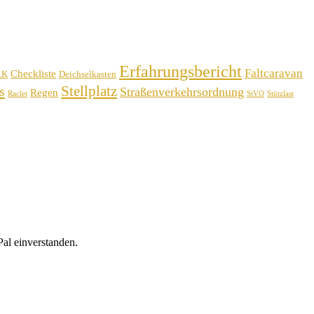
Erfahrungsbericht
Faltcaravan
Checkliste
RK
Deichselkasten
Stellplatz
s
Straßenverkehrsordnung
Regen
Raclet
StVO
Stützlast
al einverstanden.