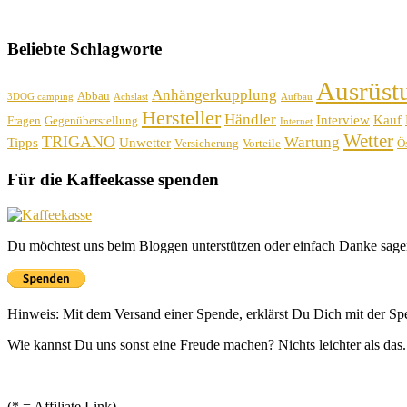
Beliebte Schlagworte
Ausrüst
Anhängerkupplung
Abbau
3DOG camping
Achslast
Aufbau
Hersteller
Händler
Interview
Kauf
Fragen
Gegenüberstellung
Internet
Wetter
TRIGANO
Wartung
Tipps
Unwetter
Versicherung
Vorteile
Ös
Für die Kaffeekasse spenden
Du möchtest uns beim Bloggen unterstützen oder einfach Danke sage
Hinweis: Mit dem Versand einer Spende, erklärst Du Dich mit der S
Wie kannst Du uns sonst eine Freude machen? Nichts leichter als das.
(* = Affiliate Link)