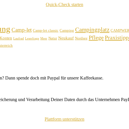
Quick-Check starten
ung
Campingplatz
Camp-let
Camp-let classic
Camping
CAMPWE
Pflege
Praxistipp
Kosten
Neukauf
Natur
Nordsee
Laufrad
Leserfrage
Meer
terreich
n? Dann spende doch mit Paypal für unsere Kaffeekasse.
peicherung und Verarbeitung Deiner Daten durch das Unternehmen PayP
Plattform unterstützen