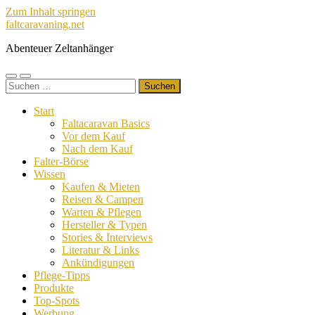
Zum Inhalt springen
faltcaravaning.net
Abenteuer Zeltanhänger
Mobile-
Suchfeld
Suchen
Menü
ein-/ausblenden
nach:
ein-/ausblenden
Start
Faltacaravan Basics
Vor dem Kauf
Nach dem Kauf
Falter-Börse
Wissen
Kaufen & Mieten
Reisen & Campen
Warten & Pflegen
Hersteller & Typen
Stories & Interviews
Literatur & Links
Ankündigungen
Pflege-Tipps
Produkte
Top-Spots
Werbung