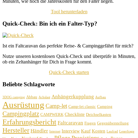
Minuten, wie hoch die Jahreskosten für den Falter liegen.
Tool herunterladen
Quick-Check: Bin ich ein Falter-Typ?
Ist ein Faltcaravan das perfekte Reise- & Campinggefährt für mich?
Nutze unseren kostenlosen Quick-Check und überprüfe in Minuten,
ob ein Zeltanhänger für Dich in Frage kommt.
Quick-Check starten
Beliebte Schlagworte
Anhängerkupplung
Abbau
3DOG camping
Achslast
Aufbau
Ausrüstung
Camp-let
Camp-let classic
Camping
Campingplatz
Checkliste
CAMPWERK
Deichselkasten
Erfahrungsbericht
Faltcaravan
Fragen
Gegenüberstellung
Hersteller
Händler
Interview
Kauf
Kosten
Internet
Laufrad
Leserfrage
Pflege
Praxistipps