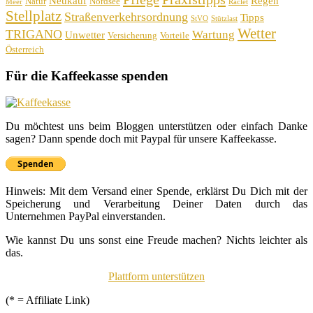
Neukauf
Regen
Natur
Nordsee
Meer
Raclet
Stellplatz
Straßenverkehrsordnung
Tipps
StVO
Stützlast
Wetter
TRIGANO
Wartung
Unwetter
Versicherung
Vorteile
Österreich
Für die Kaffeekasse spenden
Du möchtest uns beim Bloggen unterstützen oder einfach Danke
sagen? Dann spende doch mit Paypal für unsere Kaffeekasse.
Hinweis: Mit dem Versand einer Spende, erklärst Du Dich mit der
Speicherung und Verarbeitung Deiner Daten durch das
Unternehmen PayPal einverstanden.
Wie kannst Du uns sonst eine Freude machen? Nichts leichter als
das.
Plattform unterstützen
(* = Affiliate Link)