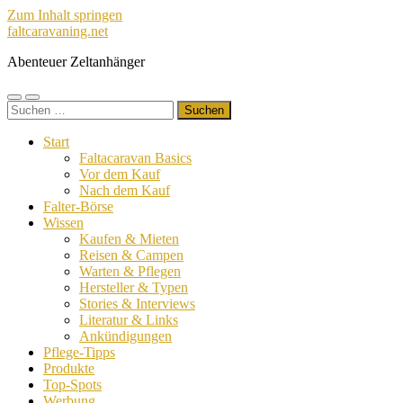
Zum Inhalt springen
faltcaravaning.net
Abenteuer Zeltanhänger
Mobile-
Suchfeld
Suchen
Menü
ein-/ausblenden
nach:
ein-/ausblenden
Start
Faltacaravan Basics
Vor dem Kauf
Nach dem Kauf
Falter-Börse
Wissen
Kaufen & Mieten
Reisen & Campen
Warten & Pflegen
Hersteller & Typen
Stories & Interviews
Literatur & Links
Ankündigungen
Pflege-Tipps
Produkte
Top-Spots
Werbung