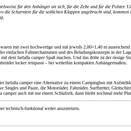
elsweise für den Anhänger an sich, für die Zelte und für die Polster. Un
 wo die Scharniere für die seitlichen Klappen angebracht sind, komme
ng.
te waren mir zwei hochwertige und mit jeweils 2,00×1,40 m ausreichend 
nk der einfachen Faltmechanismen und des Beladungskonzepts in der La
ps mit dem farfalla camper Spaß machen. Und das dritte ist der riesige
 Fahrräder locker reinpasst – bei weiterhin kompakten Anhängermaßen.
der farfalla camper eine Alternative zu einem Campingbus mit Aufstell
 Singles und Paare, die Motorräder, Fahrräder, Surfbretter, Gleitschi
 camper auch mit nur einem Schlafzelt, dann bleibt nochmal mehr Platz
er technisch-funktional weiter auszureizen.