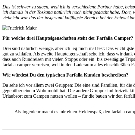
Das ist schwer zu sagen, weil ich ja verschiedene Partner habe, beispi
ich damals in der Toskana natürlich noch nicht gedacht habe. Dort,
vielleicht war das der insgesamt kniffligste Bereich bei der Entwicklu
Für welche drei Haupteigenschaften steht der Farfalla Camper?
Drei sind natürlich wenige, aber ich leg mich mal fest: Das wichtigs
gut zu schlafen. Als zweite Haupteigenschaft sehe ich, dass wir da
dass auch Rundreisen mit vielen Stopps oder ein- bis zweitägige Tri
farfalla camper verreisen, weil in den Laderaum alles einschließlich
Wie würdest Du den typischen Farfalla Kunden beschreiben?
Da sehe ich vor allem zwei Gruppen: Die eine sind Familien, für die 
gegenüber einem Wohnmobil hat. Die andere Gruppe sind freizeitaktive
Urlaubsort zum Campen nutzen wollen – für die bauen wir den farfalla
Als Ingenieur macht es mir einen Heidenspaß, den farfalla camp