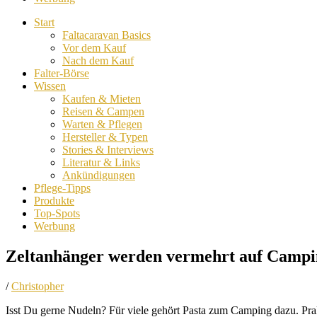
Start
Faltacaravan Basics
Vor dem Kauf
Nach dem Kauf
Falter-Börse
Wissen
Kaufen & Mieten
Reisen & Campen
Warten & Pflegen
Hersteller & Typen
Stories & Interviews
Literatur & Links
Ankündigungen
Pflege-Tipps
Produkte
Top-Spots
Werbung
Zeltanhänger werden vermehrt auf Camping
/
Christopher
Isst Du gerne Nudeln? Für viele gehört Pasta zum Camping dazu. Prakti