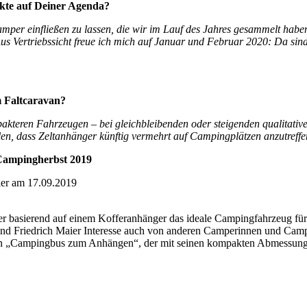
nkte auf Deiner Agenda?
mper einfließen zu lassen, die wir im Lauf des Jahres gesammelt haben
Aus Vertriebssicht freue ich mich auf Januar und Februar 2020: Da sind
 Faltcaravan?
pakteren Fahrzeugen – bei gleichbleibenden oder steigenden qualitati
len, dass Zeltanhänger künftig vermehrt auf Campingplätzen anzutreffe
 Campingherbst 2019
ier am 17.09.2019
r basierend auf einem Kofferanhänger das ideale Campingfahrzeug für 
 und Friedrich Maier Interesse auch von anderen Camperinnen und Camp
er den „Campingbus zum Anhängen“, der mit seinen kompakten Abmessun