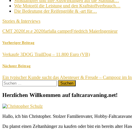
Stoßdämpfer und ihre Auswirkungen auf die Stabilität…
Wie Motoröl die Leistung und den Kraftstoffverbrauch…
Die Bedeutung der Reifengröße & -art für…
Stories & Interviews
CMT 2020
f.re.e 2020
farfalla camper
Friedrich Maier
Ingenieur
Vorheriger Beitrag
Verkaufe 3DOG TrailDog – 11.800 Euro (VB)
Nächster Beitrag
Ein typischer Kunde sucht das Abenteuer & Freude – Campooz im In
Suchen
nach:
Herzlichen Willkommen auf faltcaravaning.net!
Hallo, ich bin Christopher. Stolzer Familienvater, Hobby-Faltcaravane
Du planst einen Zeltanhänger zu kaufen oder bist ein bereits alter Ha