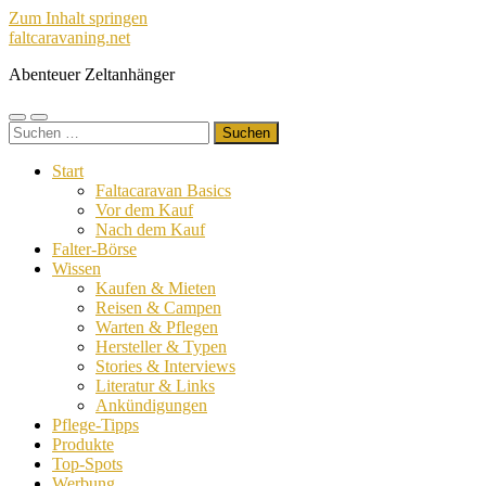
Zum Inhalt springen
faltcaravaning.net
Abenteuer Zeltanhänger
Mobile-
Suchfeld
Suchen
Menü
ein-/ausblenden
nach:
ein-/ausblenden
Start
Faltacaravan Basics
Vor dem Kauf
Nach dem Kauf
Falter-Börse
Wissen
Kaufen & Mieten
Reisen & Campen
Warten & Pflegen
Hersteller & Typen
Stories & Interviews
Literatur & Links
Ankündigungen
Pflege-Tipps
Produkte
Top-Spots
Werbung