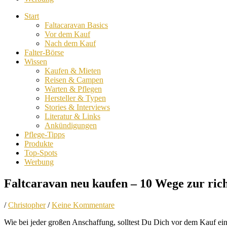
Start
Faltacaravan Basics
Vor dem Kauf
Nach dem Kauf
Falter-Börse
Wissen
Kaufen & Mieten
Reisen & Campen
Warten & Pflegen
Hersteller & Typen
Stories & Interviews
Literatur & Links
Ankündigungen
Pflege-Tipps
Produkte
Top-Spots
Werbung
Faltcaravan neu kaufen – 10 Wege zur ric
/
Christopher
/
Keine Kommentare
Wie bei jeder großen Anschaffung, solltest Du Dich vor dem Kauf ei