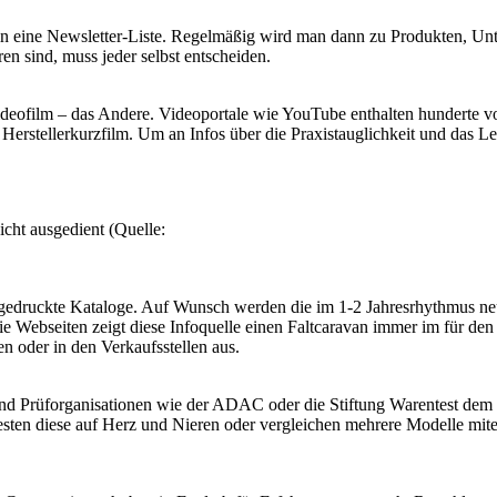
in eine Newsletter-Liste. Regelmäßig wird man dann zu Produkten, Unt
en sind, muss jeder selbst entscheiden.
Videofilm – das Andere. Videoportale wie YouTube enthalten hunderte 
 Herstellerkurzfilm. Um an Infos über die Praxistauglichkeit und das 
icht ausgedient (Quelle:
n gedruckte Kataloge. Auf Wunsch werden die im 1-2 Jahresrhythmus n
 Webseiten zeigt diese Infoquelle einen Faltcaravan immer im für den
en oder in den Verkaufsstellen aus.
 Prüforganisationen wie der ADAC oder die Stiftung Warentest dem T
esten diese auf Herz und Nieren oder vergleichen mehrere Modelle mit