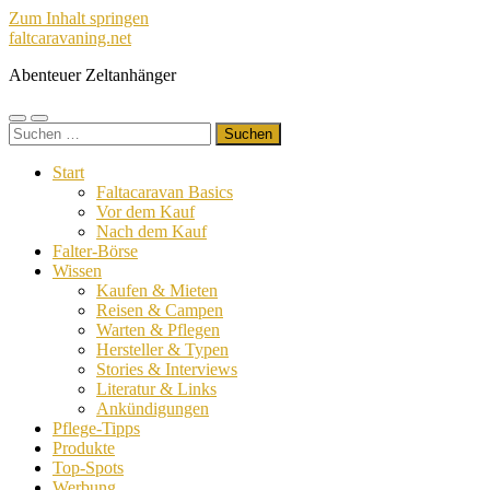
Zum Inhalt springen
faltcaravaning.net
Abenteuer Zeltanhänger
Mobile-
Suchfeld
Suchen
Menü
ein-/ausblenden
nach:
ein-/ausblenden
Start
Faltacaravan Basics
Vor dem Kauf
Nach dem Kauf
Falter-Börse
Wissen
Kaufen & Mieten
Reisen & Campen
Warten & Pflegen
Hersteller & Typen
Stories & Interviews
Literatur & Links
Ankündigungen
Pflege-Tipps
Produkte
Top-Spots
Werbung