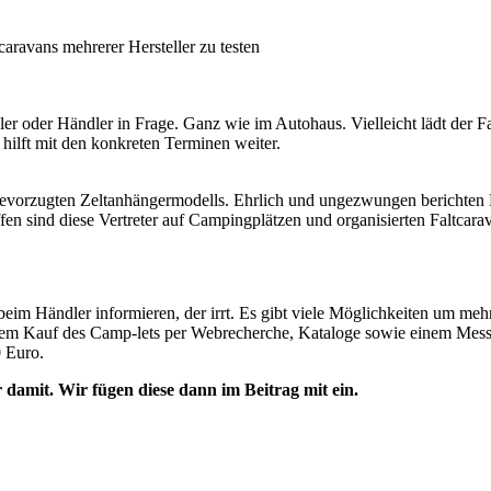
caravans mehrerer Hersteller zu testen
r oder Händler in Frage. Ganz wie im Autohaus. Vielleicht lädt der Fa
 hilft mit den konkreten Terminen weiter.
bevorzugten Zeltanhängermodells. Ehrlich und ungezwungen berichten Di
n sind diese Vertreter auf Campingplätzen und organisierten Faltcara
eim Händler informieren, der irrt. Es gibt viele Möglichkeiten um mehr
r dem Kauf des Camp-lets per Webrecherche, Kataloge sowie einem Mess
0 Euro.
damit. Wir fügen diese dann im Beitrag mit ein.