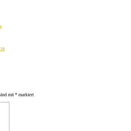
e
018
sind mit
*
markiert