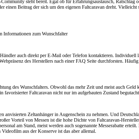
n-Community steht bereit. Egal ob für Erfahrungsaustausch, Ratschlag o
r einen Beitrag der sich um den eigenen Faltcaravan dreht. Vielleicht 
m Informationen zum Wunschfalter
ändler auch direkt per E-Mail oder Telefon kontaktieren. Individuell
e Webpräsenz des Herstellers nach einer FAQ Seite durchforsten. Häufig
tung des Wunschfalters. Obwohl das mehr Zeit und meist auch Geld ko
in favorisierter Faltcaravan nicht nur im aufgebauten Zustand begutach
n anvisierten Zeltanhänger in Augenschein zu nehmen. Und Deutschland 
oßer Vorteil von Messen ist die hohe Dichte von Faltcaravan-Herstelle
personal am Stand, meist werden auch sogenannte Messerabatte erteilt. 
n Videofilm aus der Konserve ist das aber allemal.