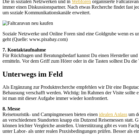
Die in sozialen Netzwerken und in
Webforen
organisierte Faltcarava
immer einen Diskussionspartner. Nach etwas Recherche findet fast jede
um soziale Kommunikationskanäle erweitert.
Soziale Netzwerke und Online Foren sind eine Goldgrube wenn es u
geht (Quelle: www.pixabay.com)
7. Kontaktaufnahme
Für Rückfragen und Beratungsbedarf kannst Du einen Hersteller und H
ermitteln. Vor dem Griff zum Hörer oder in die Tasten solltest Du di
Unterwegs im Feld
Als Ergänzung zur Produktrecherche empfehlen wir Dir eine Begutach
Behausung verschafft werden. Wichtig: Im Rahmen der Visite sollte e
ist man mit dieser Aufgabe immer wieder konfrontiert.
8. Messe
Reisetouristik- und Campingmessen bieten einen
idealen Anlass
um de
an verschiedenen Standorten knapp ein Dutzend Reisemessen statt. Gr
können leichter Vergleiche anstellen. Unterstützung gibt es vom Fach
unter Labor- als unter realen Praxisbedingungen prüfen. Besser als ei