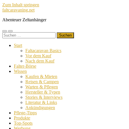
Zum Inhalt springen
faltcaravaning.net
Abenteuer Zeltanhänger
Mobile-
Suchfeld
Suchen
Menü
ein-/ausblenden
nach:
ein-/ausblenden
Start
Faltacaravan Basics
Vor dem Kauf
Nach dem Kauf
Falter-Börse
Wissen
Kaufen & Mieten
Reisen & Campen
Warten & Pflegen
Hersteller & Typen
Stories & Interviews
Literatur & Links
Ankündigungen
Pflege-Tipps
Produkte
Top-Spots
Werbung