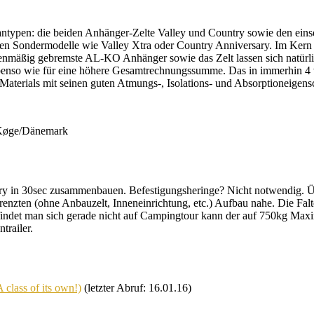
ntypen: die beiden Anhänger-Zelte Valley und Country sowie den eins
nzen Sondermodelle wie Valley Xtra oder Country Anniversary. Im Kern 
nmäßig gebremste AL-KO Anhänger sowie das Zelt lassen sich natürlic
benso wie für eine höhere Gesamtrechnungssumme. Das in immerhin 4 ve
terials mit seinen guten Atmungs-, Isolations- und Absorptioneigens
n Køge/Dänemark
ry in 30sec zusammenbauen. Befestigungsheringe? Nicht notwendig. Übe
grenzten (ohne Anbauzelt, Inneneinrichtung, etc.) Aufbau nahe. Die Fa
findet man sich gerade nicht auf Campingtour kann der auf 750kg Maxi
trailer.
class of its own!)
(letzter Abruf: 16.01.16)