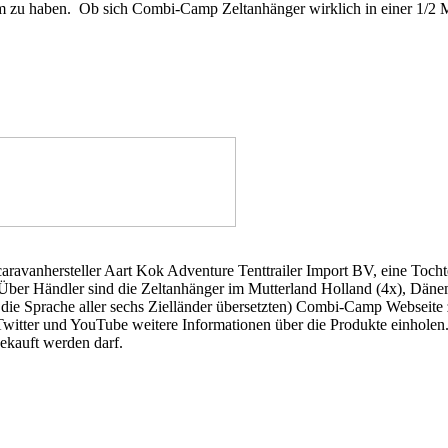
m zu haben. Ob sich Combi-Camp Zeltanhänger wirklich in einer 1/2 
tcaravanhersteller Aart Kok Adventure Tenttrailer Import BV, eine Toch
er Händler sind die Zeltanhänger im Mutterland Holland (4x), Dänemar
ie Sprache aller sechs Zielländer übersetzten) Combi-Camp Webseite z
tter und YouTube weitere Informationen über die Produkte einholen. St
ekauft werden darf.