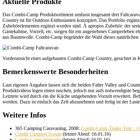
Aktuelle Produkte
Das Combi-Camp Produktsortiment umfasst insgesamt drei Faltcarava
Country ist für Outdoor-Enthusiasten konzipiert. Das Portfolio ergä
Zubehörelementen ergänzt worden sind. À apropos Zubehör: der serie
Gästekabine, Vorzelt, etc. sorgen für ein angenehmes Camperleben e
aus Baumwolle. Combi-Camp begründet die Wahl dieses natürlichen Ma
Vorderansicht eines aufgebauten Combi-Camp Country, gesichtet i
Bemerkenswerte Besonderheiten
Laut eigenen Angaben lassen sich die beiden Falter Valley und Count
Produktvideos legen einen raschen, jedoch nur aufs notwendigste be
Letztere wird durch ein die Küche umgebenden Vorzelt erweitert. Be
werden. Dazu ist einfach das Zelt abzunehmen und fertig ist der Lasten
Weitere Infos
365 Camping Caravaning, 2008:
Combi Camp Trailer Tent – (A 
Combi Campers Forum
(letzter Abruf: 16.01.16)
Combi-Camp Webseite
(letzter Abruf: 16.01.16)