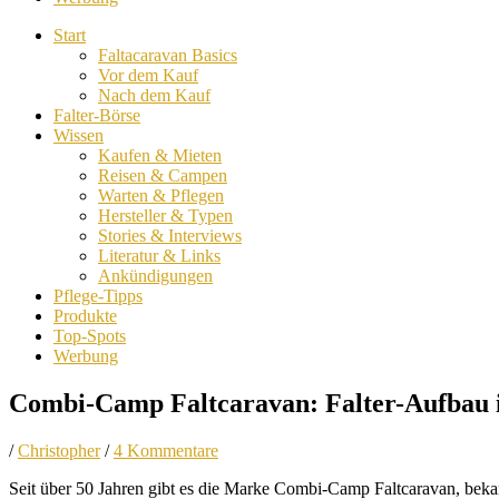
Start
Faltacaravan Basics
Vor dem Kauf
Nach dem Kauf
Falter-Börse
Wissen
Kaufen & Mieten
Reisen & Campen
Warten & Pflegen
Hersteller & Typen
Stories & Interviews
Literatur & Links
Ankündigungen
Pflege-Tipps
Produkte
Top-Spots
Werbung
Combi-Camp Faltcaravan: Falter-Aufbau i
/
Christopher
/
4 Kommentare
Seit über 50 Jahren gibt es die Marke Combi-Camp Faltcaravan, bek